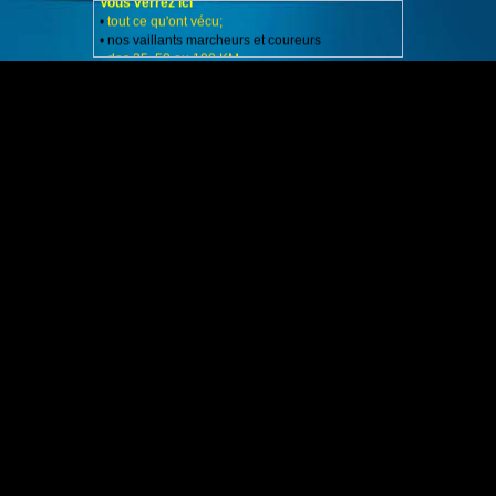
•
tout ce qu'ont vécu;
• nos vaillants marcheurs et coureurs
•
des 25, 50 ou 100 KM
•
Du Perche
•
par les belles routes
• les beaux chemins
vallonnés et verdoyants
• D'une belle province